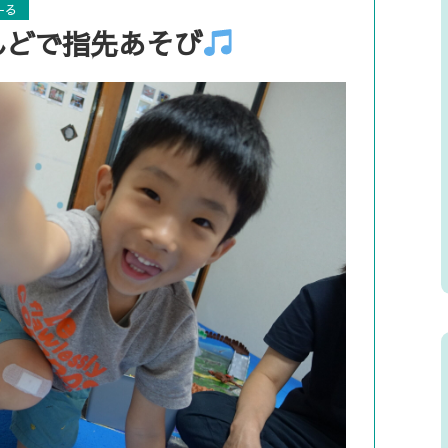
ーる
んどで指先あそび